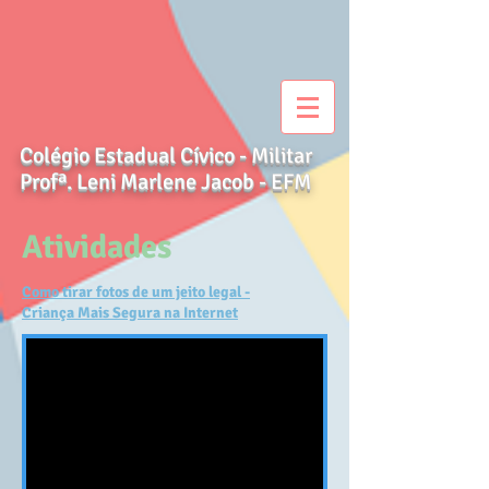
Colégio Estadual Cívico - Militar
Profª. Leni Marlene Jacob - EFM
Atividades
Como tirar fotos de um jeito legal -
Criança Mais Segura na Internet