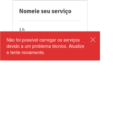
Nomeie seu serviço
1 h
1
R$ 1
Não foi possível carregar os serviços
Real
brasileiro
devido a um problema técnico. Atualize
e tente novamente.
Agendar
;
©
2017 - 2026
por PLR - Colégio Estadual Cívico