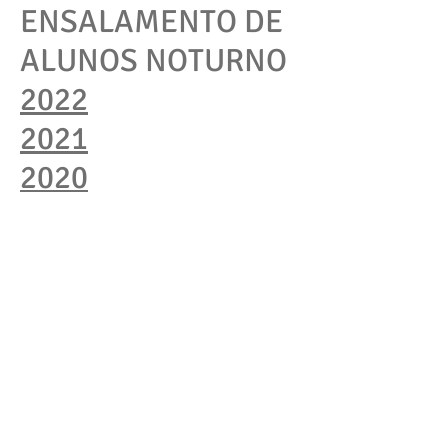
ENSALAMENTO DE
ALUNOS NOTURNO
2022
2021
2020
2019
©
2017 - 2026
por PLR - Colégio Estadual Cívico
Militar Profª. Leni Marlene Jacob, Guarapuava
- Paraná - Brasil - Orgulhosamente criado com
Wix.com
Login do Webmaster