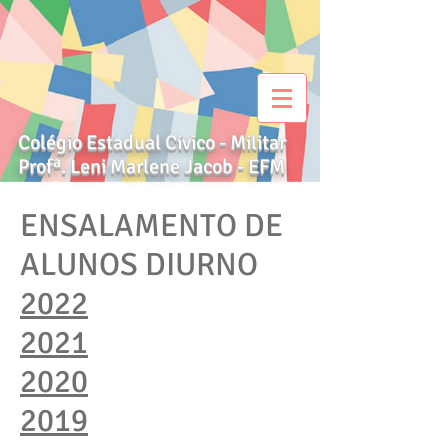
Colégio Estadual Cívico - Militar
Profª. Leni Marlene Jacob - EFM
ENSALAMENTO DE
ALUNOS DIURNO
2022
2021
2020
2019