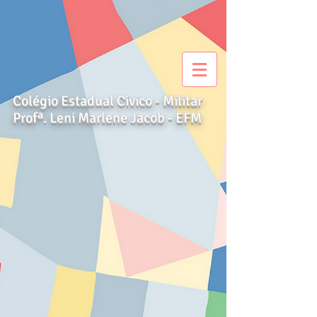
Colégio Estadual Cívico - Militar
Profª. Leni Marlene Jacob - EFM